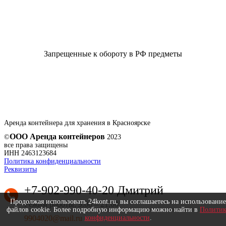
Запрещенные к обороту в РФ предметы
Аренда контейнера для хранения в Красноярске
ООО Аренда контейнеров
©
2023
все права защищены
ИНН 2463123684
Политика конфиденциальности
Реквизиты
+7-902-990-40-20 Дмитрий
Продолжая использовать 24kont.ru, вы соглашаетесь на использование
Режим работы: 9.00 – 21.00
файлов cookie. Более подробную информацию можно найти в
Политик
конфиденциальности
.
9904020@mail.ru